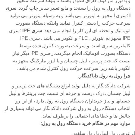
و یا لیزر مارکینگ دارای انکودر باشند تا بتواند سرعت متغییر
دستگاه رول به رول را بسنجد و مانع تغییر سایز چاپ گردد.
سری
I :
سری I مجهز به اینورتر می باشد و به وسیله اینورتر می توانید
سرعت حرکت را دستی کنترل نمایید واینکه دستگاه بصورت
اتوماتیک و لحظه ای این کار را انجام نمی دهد.
سری IPE :
سری
IPE مجهز به اینورتر ، PLC و انکودر می باشد . سری IPE
کاملترین سری است و سرعت بصورت کنترل شده توسط
دستگاه بصورت اتوماتیک انجام میگردد.در سری IPE دیگر نیاز
نیست که جت پرینتر ، لیبل چسبان و یا لیزر مارکینگ مجهز به
انگودر باشد زیرا سرعت حرکت رول کنترل شده می باشد .
چرا رول به رول داناکدنگار:
شرکت داناکدنگار به دلیل تولید انواع دستگاه های جت پرینتر و
لیبل چسبان ،درک درست و حرفه ای نسبت جت پرینترها و لیبل
چسبانها و نیاز خریداران دستگاه رول به رول دارد ، از این رو
انتخاب دستگاه رول به رول شرکت داناکدنگار می تواند بسیاری از
چالش ها و خطا های احتمالی را برطرف نماید.
موارد مهم در هنگام خرید دستگاه رول به رول:
عرض رول لیبل یا رول سلفون