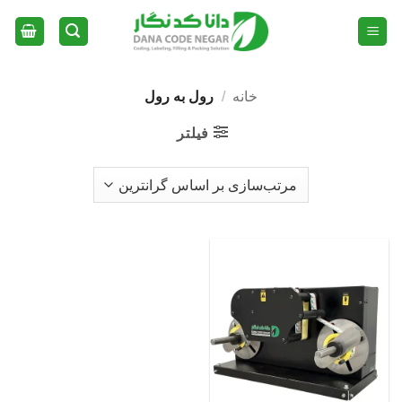
Ski
t
conten
خانه
/
رول به رول
فیلتر