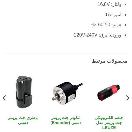
ولتاژ: 16.8V
آمپر: 1A
هرتز: 50-60 HZ
ورودی برق: 220V-240V
محصولات مرتبط
چشم الکترونیکی
انکودر جت پرینتر
باطری جت پرینتر
جت پرینتر مدل
دستی (Encoder)
دستی
LEUZE