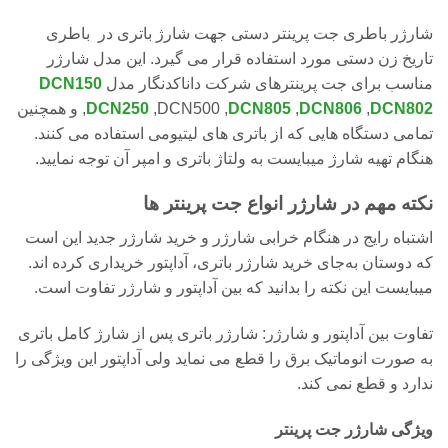
شارژر باطری جت پرینتر دستی جهت شارژ باتری در باطری
تاریخ زن دستی مورد استفاده قرار می گیرد. این مدل شارژر
مناسب برای جت پرینترهای شرکت داناکدنگار مدل
DCN150
DCN802
,
DCN806
,
DCN805
,DCN500 ,
DCN250
,
و همچنین
تمامی دستگاه هایی که از باتری های لیتیومی استفاده می کنند.
هنگام تهیه شارژ میبایست به ولتاژ باتری و امپر آن توجه نمایید.
نکته مهم در شارژر انواع جت پرینتر ها
اشتباه رایج در هنگام خرابی شارژر و خرید شارژر جدید این است
که دوستان به‌جای خرید شارژر باتری، آداپتور خریداری کرده اند.
میبایست این نکته را بدانید که بین آداپتور و شارژر تفاوت است.
تفاوت بین آداپتور و شارژر: شارژر باتری پس از شارژ کامل باتری
به صورت انوماتیک برق را قطع می نماید ولی آداپتور این ویژگی را
ندارد و قطع نمی کند.
ویژگی شارژر جت پرینتر