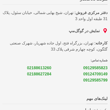
دفتر مرکزی فروش:
تهران، شیخ بهایی شمالی، خیابان سئول، پلاک
31 طبقه اول واحد 3
نمایش در گوگل‌مپ
کارخانه:
تهران، بزرگراه فتح، اول جاده شهریار، شهرک صنعتی
گلگون، کوچه چهارم شرقی پلاک 33
شماره تماس:
02188613260
09129585823
02188627284
09124709149
09129585799
لینک‌های مهم