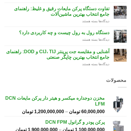
عوامل
Code
مؤثر
روی
تفاوت دستگاه پرکن مایعات رقیق و غلیظ: راهنمای
بر
لیبل
جامع انتخاب بهترین ماشین‌آلات
قیمت
مارکینگ
دیدگاه‌ها
برای
بسته هستند
واشر
تفاوت
سیل
دستگاه
القایی:
دستگاه رول به رول چیست و چه کاربردی دارد؟
پرکن
راهنمای
دیدگاه‌ها
برای
بسته هستند
مایعات
جامع
دستگاه
رقیق
خرید
رول
و
آشنایی و مقایسه جت پرینتر CIJ، TIJ و DOD: راهنمای
مقرون‌به‌صرفه
به
غلیظ:
جامع انتخاب بهترین چاپگر صنعتی
رول
راهنمای
دیدگاه‌ها
برای
بسته هستند
چیست
جامع
آشنایی
و
انتخاب
و
چه
بهترین
مقایسه
کاربردی
محصولات
ماشین‌آلات
جت
دارد؟
پرینتر
CIJ،
مخزن دوجداره میکسر و هیتر دار پرکن مایعات DCN
TIJ
LFM
و
DOD:
60,000,000
تومان
–
1,200,000,000
تومان
محدوده
راهنمای
قیمت:
جامع
پرکن پودر و گرانول DCN FPM
انتخاب
بهترین
1,100,000,000
تومان
–
1,900,000,000
تومان
محدوده
تا