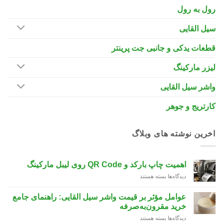
رول به رول
سیل القایی
قطعات یدکی و جانبی جت پرینتر
لیزر مارکینگ
واشر سیل القایی
کارتریج و جوهر
اخرین نوشته های وبلاگ
اهمیت چاپ بارکد و QR Code روی لیبل مارکینگ
دیدگاه‌ها
برای
بسته هستند
اهمیت
چاپ
عوامل مؤثر بر قیمت واشر سیل القایی: راهنمای جامع
بارکد
خرید مقرون‌به‌صرفه
و
دیدگاه‌ها
برای
بسته هستند
QR