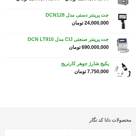
چاپگر
قیمت:
1,200,000,000 ت
صنعتی
جت پرینتر دستی مدل DCN128
تا
24,000,000
تومان
900,000,000
جت پرینتر صنعتی CIJ مدل DCN LT910
690,000,000
تومان
پکیج شارژ جوهر کارتریج
7,750,000
تومان
محصولات دانا کد نگار